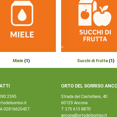
Miele
(1)
Succhi di frutta
(1)
ATTI
ORTO DEL SORRISO ANC
 090 2595
Strada del Castellano, 40
todelsorriso.it
60129 Ancona
VA 02816620427
T 375 615 8870
ancona@ortodelsorriso.it